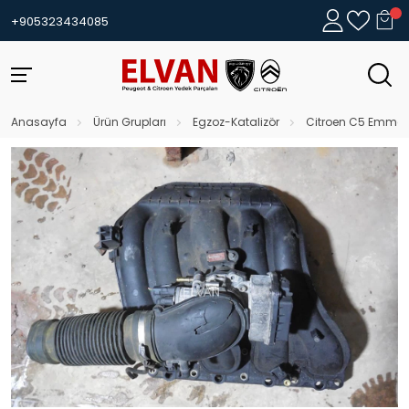
+905323434085
Anasayfa
Ürün Grupları
Egzoz-Katalizör
Citroen C5 Emme M