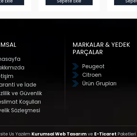
e Ekle
Sepete Ekle
Sepet
UMSAL
MARKALAR & YEDEK
PARÇALAR
nasayfa
Peugeot
akkımızda
Citroen
etişim
Ürün Grupları
aranti ve İade
zlilik ve Güvenlik
eslimat Koşulları
yelik Sözleşmesi
 site Us Yazılım
Kurumsal Web Tasarım
ve
E-Ticaret
Paketleri 