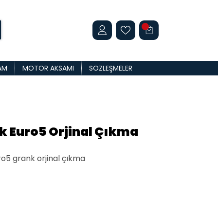
AM
MOTOR AKSAMI
SÖZLEŞMELER
k Euro5 Orjinal Çıkma
ro5 grank orjinal çıkma