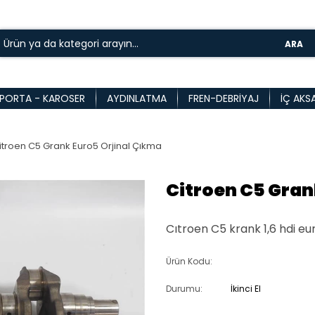
ARA
PORTA - KAROSER
AYDINLATMA
FREN-DEBRIYAJ
İÇ AKS
itroen C5 Grank Euro5 Orjinal Çıkma
Citroen C5 Gran
Cıtroen C5 krank 1,6 hdi eu
Ürün Kodu:
Durumu:
İkinci El