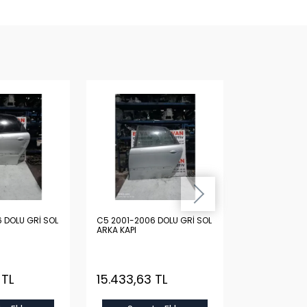
 DOLU GRİ SOL
C5 2001-2006 DOLU GRİ SOL
C5 2011-2014
ARKA KAPI
VİTES KOLU
 TL
15.433,63 TL
10.589,85