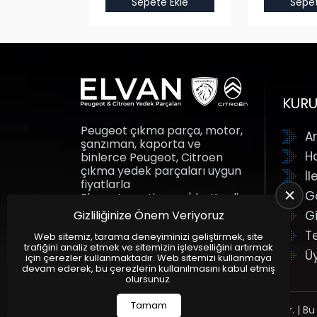
e Ekle
Sepete Ekle
Sepet
KUR
Peugeot çıkma parça, motor,
A
şanzıman, kaporta ve
H
binlerce Peugeot, Citroen
çıkma yedek parçaları uygun
İl
fiyatlarla
G
Elvanotomotiv.com'da. Kredi
kartına taksit fırsatı ile yedek
Gizliliğinize Önem Veriyoruz
Gi
parçalar adresine gelsin.
T
Elvan Otomotiv.
Web sitemiz, tarama deneyiminizi geliştirmek, site
trafiğini analiz etmek ve sitemizin işlevselliğini artırmak
Ü
için çerezler kullanmaktadır. Web sitemizi kullanmaya
devam ederek, bu çerezlerin kullanılmasını kabul etmiş
olursunuz.
Tamam
Tüm Hakları Saklıdır. | Bu