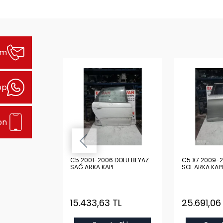
şim
pp
on
 DOLU GRİ
C5 2001-2006 DOLU BEYAZ
C5 X7 2009-2
I
SAĞ ARKA KAPI
SOL ARKA KAPI
 TL
15.433,63 TL
25.691,06