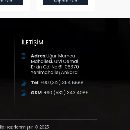
e Ekle
Sepete Ekle
Sepet
İLETIŞIM
Adres
:Uğur Mumcu
Mahallesi, Ulvi Cemal
Erkin Cd. No:61, 06370
Yenimahalle/Ankara
Tel
: +90 (312) 354 8888
GSM
: +90 (532) 343 4085
ile Hazırlanmıştır. © 2025