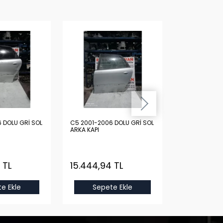
 DOLU GRİ SOL
C5 2001-2006 DOLU GRİ SOL
C5 2011-2014
ARKA KAPI
VİTES KOLU
 TL
15.444,94 TL
10.597,61 
e Ekle
Sepete Ekle
Sepet