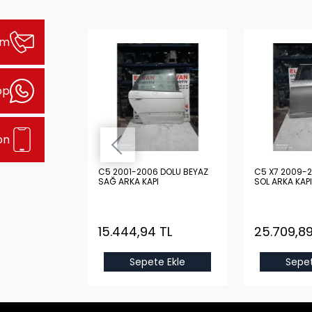
şim
pp
on
 DOLU GRİ
C5 2001-2006 DOLU BEYAZ
C5 X7 2009-2
I
SAĞ ARKA KAPI
SOL ARKA KAPI
 TL
15.444,94 TL
25.709,89
e Ekle
Sepete Ekle
Sepet