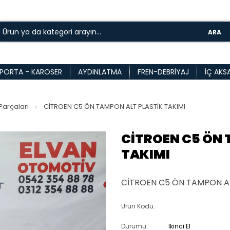
ARA
PORTA - KAROSER
AYDINLATMA
FREN-DEBRIYAJ
İÇ AKS
arçaları
CİTROEN C5 ÖN TAMPON ALT PLASTİK TAKIMI
CİTROEN C5 ÖN 
TAKIMI
CİTROEN C5 ÖN TAMPON AL
Ürün Kodu:
Durumu:
İkinci El