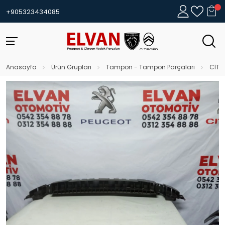
+905323434085
Anasayfa
Ürün Grupları
Tampon - Tampon Parçaları
CİTR