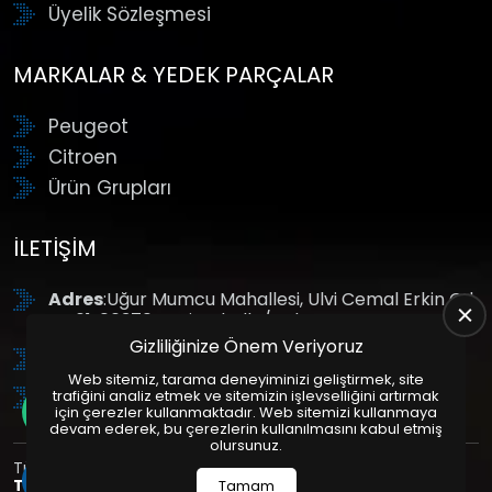
Üyelik Sözleşmesi
MARKALAR & YEDEK PARÇALAR
Peugeot
Citroen
Ürün Grupları
İLETIŞIM
Adres
:Uğur Mumcu Mahallesi, Ulvi Cemal Erkin Cd.
No:61, 06370 Yenimahalle/Ankara
Gizliliğinize Önem Veriyoruz
Tel
: +90 (312) 354 8888
Web sitemiz, tarama deneyiminizi geliştirmek, site
GSM
: +90 (532) 343 4085
trafiğini analiz etmek ve sitemizin işlevselliğini artırmak
için çerezler kullanmaktadır. Web sitemizi kullanmaya
devam ederek, bu çerezlerin kullanılmasını kabul etmiş
olursunuz.
Tüm Hakları Saklıdır. | Bu site Us Yazılım
Kurumsal Web
Tasarım
ve
E-Ticaret
Paketleri ile Hazırlanmıştır. © 2025
Tamam