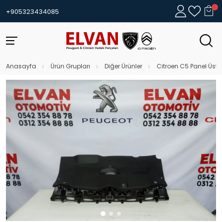
+905323434085
Anasayfa
Ürün Grupları
Diğer Ürünler
Citroen C5 Panel Üst P