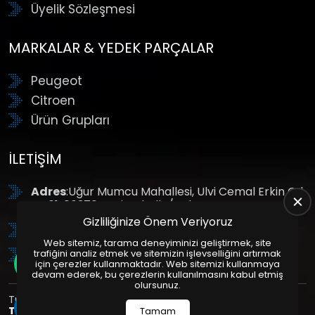
Üyelik Sözleşmesi
MARKALAR & YEDEK PARÇALAR
Peugeot
Citroen
Ürün Grupları
İLETIŞIM
Adres
:Uğur Mumcu Mahallesi, Ulvi Cemal Erkin Cd.
No:61, 06370 Yenimahalle/Ankara
Gizliliğinize Önem Veriyoruz
Tel
: +90 (312) 354 8888
Web sitemiz, tarama deneyiminizi geliştirmek, site
GSM
: +90 (532) 343 4085
trafiğini analiz etmek ve sitemizin işlevselliğini artırmak
için çerezler kullanmaktadır. Web sitemizi kullanmaya
devam ederek, bu çerezlerin kullanılmasını kabul etmiş
olursunuz.
Tüm Hakları Saklıdır. | Bu site Us Yazılım
Kurumsal Web
Tasarım
ve
E-Ticaret
Paketleri ile Hazırlanmıştır. © 2025
Tamam