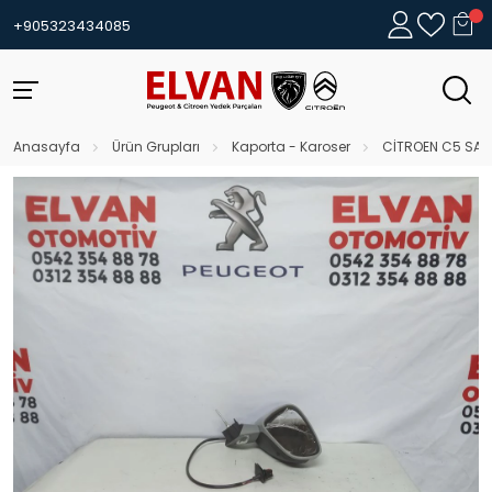
+905323434085
Anasayfa
Ürün Grupları
Kaporta - Karoser
CİTROEN C5 SAĞ