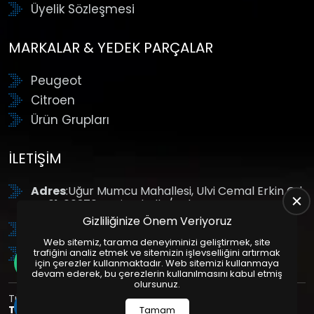
Üyelik Sözleşmesi
MARKALAR & YEDEK PARÇALAR
Peugeot
Citroen
Ürün Grupları
İLETIŞIM
Adres
:Uğur Mumcu Mahallesi, Ulvi Cemal Erkin Cd.
No:61, 06370 Yenimahalle/Ankara
Gizliliğinize Önem Veriyoruz
Tel
: +90 (312) 354 8888
Web sitemiz, tarama deneyiminizi geliştirmek, site
GSM
: +90 (532) 343 4085
trafiğini analiz etmek ve sitemizin işlevselliğini artırmak
için çerezler kullanmaktadır. Web sitemizi kullanmaya
devam ederek, bu çerezlerin kullanılmasını kabul etmiş
olursunuz.
Tüm Hakları Saklıdır. | Bu site Us Yazılım
Kurumsal Web
Tasarım
ve
E-Ticaret
Paketleri ile Hazırlanmıştır. © 2025
Tamam