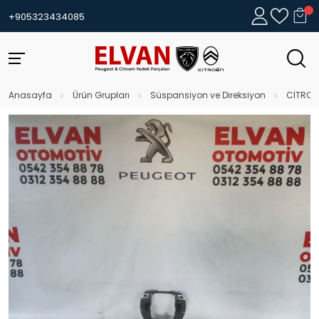
+905323434085
Anasayfa
Ürün Grupları
Süspansiyon ve Direksiyon
CİTROE