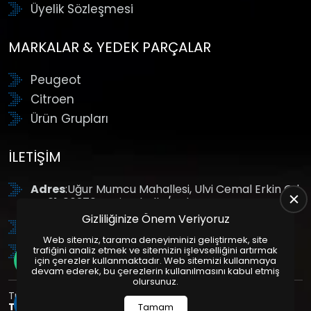
Üyelik Sözleşmesi
MARKALAR & YEDEK PARÇALAR
Peugeot
Citroen
Ürün Grupları
İLETIŞIM
Adres
:Uğur Mumcu Mahallesi, Ulvi Cemal Erkin Cd.
No:61, 06370 Yenimahalle/Ankara
Gizliliğinize Önem Veriyoruz
Tel
: +90 (312) 354 8888
Web sitemiz, tarama deneyiminizi geliştirmek, site
GSM
: +90 (532) 343 4085
trafiğini analiz etmek ve sitemizin işlevselliğini artırmak
için çerezler kullanmaktadır. Web sitemizi kullanmaya
devam ederek, bu çerezlerin kullanılmasını kabul etmiş
olursunuz.
Tüm Hakları Saklıdır. | Bu site Us Yazılım
Kurumsal Web
Tasarım
ve
E-Ticaret
Paketleri ile Hazırlanmıştır. © 2025
Tamam