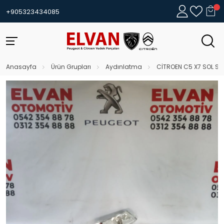
+905323434085
Anasayfa
Ürün Grupları
Aydınlatma
CİTROEN C5 X7 SOL SİS