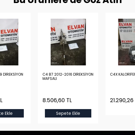
Bu Ürünlere de Göz Atın
9 DİREKSİYON
C4 B7 2012-2016 DİREKSİYON
C4X KALORİFE
MAFSALI
L
8.506,60 TL
21.290,26
e Ekle
Sepete Ekle