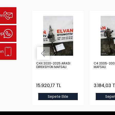
şim
pp
on
 ARASI
C4X 2020-2025 ARASI
C4 2005-200
 KOLU
DİREKSİYON MAFSALI
MAFSALI
TL
15.920,17 TL
3.184,03 T
e Ekle
Sepete Ekle
Sepet