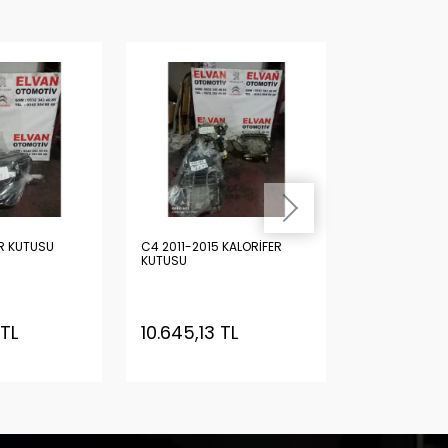
R KUTUSU
C4 2011-2015 KALORİFER
C4 ESKİ MODEL KALORİF
KUTUSU
KUTUSU
 TL
10.645,13 TL
7.508,62 