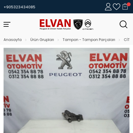
+905323434085
Anasayfa
Ürün Grupları
Tampon - Tampon Parçaları
CİTR