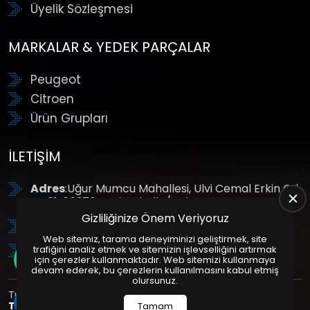
Üyelik Sözleşmesi
MARKALAR & YEDEK PARÇALAR
Peugeot
Citroen
Ürün Grupları
İLETIŞIM
Adres
:Uğur Mumcu Mahallesi, Ulvi Cemal Erkin Cd.
No:61, 06370 Yenimahalle/Ankara
Gizliliğinize Önem Veriyoruz
Tel
: +90 (312) 354 8888
Web sitemiz, tarama deneyiminizi geliştirmek, site
GSM
: +90 (532) 343 4085
trafiğini analiz etmek ve sitemizin işlevselliğini artırmak
için çerezler kullanmaktadır. Web sitemizi kullanmaya
devam ederek, bu çerezlerin kullanılmasını kabul etmiş
olursunuz.
Tüm Hakları Saklıdır. | Bu site Us Yazılım
Kurumsal Web
Tasarım
ve
E-Ticaret
Paketleri ile Hazırlanmıştır. © 2025
Tamam