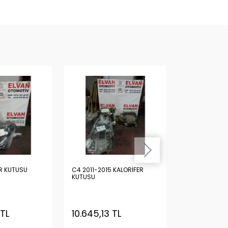
R KUTUSU
C4 2011-2015 KALORİFER
C4 ESKİ MODEL KALORİF
KUTUSU
KUTUSU
 TL
10.645,13 TL
7.508,62 