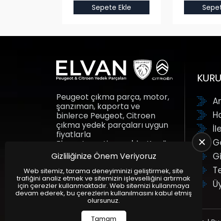
e Ekle
Sepete Ekle
Sepet
KUR
Peugeot çıkma parça, motor,
A
şanzıman, kaporta ve
H
binlerce Peugeot, Citroen
çıkma yedek parçaları uygun
İl
fiyatlarla
G
Elvanotomotiv.com'da. Kredi
kartına taksit fırsatı ile yedek
Gizliliğinize Önem Veriyoruz
Gi
parçalar adresine gelsin.
T
Elvan Otomotiv.
Web sitemiz, tarama deneyiminizi geliştirmek, site
trafiğini analiz etmek ve sitemizin işlevselliğini artırmak
Ü
için çerezler kullanmaktadır. Web sitemizi kullanmaya
devam ederek, bu çerezlerin kullanılmasını kabul etmiş
olursunuz.
Tamam