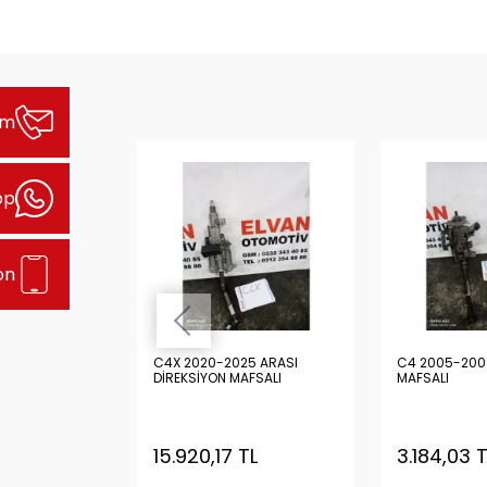
şim
pp
on
 ARASI
C4X 2020-2025 ARASI
C4 2005-200
 KOLU
DİREKSİYON MAFSALI
MAFSALI
TL
15.920,17 TL
3.184,03 T