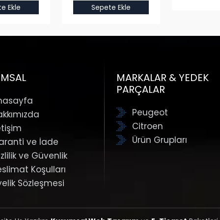
e Ekle
Sepete Ekle
UMSAL
MARKALAR & YEDEK
PARÇALAR
nasayfa
Peugeot
akkımızda
Citroen
etişim
Ürün Grupları
aranti ve İade
zlilik ve Güvenlik
eslimat Koşulları
yelik Sözleşmesi