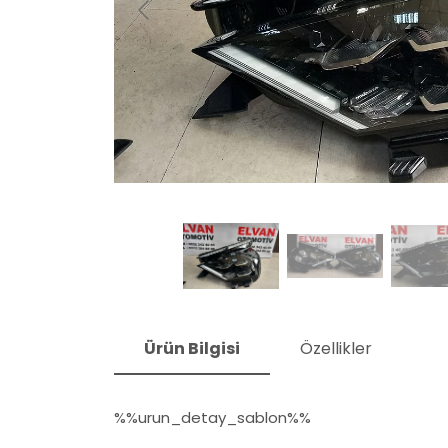
Ürün Bilgisi
Özellikler
%%urun_detay_sablon%%