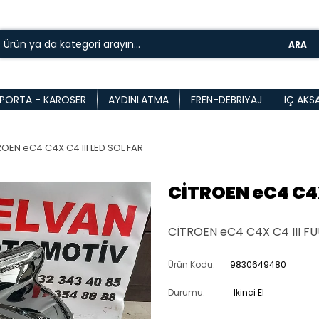
ARA
PORTA - KAROSER
AYDINLATMA
FREN-DEBRIYAJ
İÇ AKS
ROEN eC4 C4X C4 III LED SOL FAR
CİTROEN eC4 C4X
CİTROEN eC4 C4X C4 III FU
Ürün Kodu:
9830649480
Durumu:
İkinci El