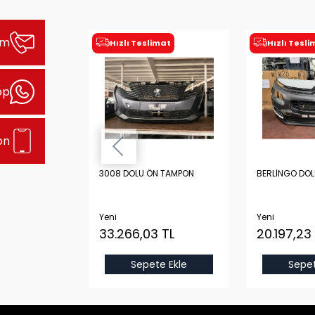
şim
imat
Hızlı Teslimat
Hızlı Tesl
pp
on
LU ÖN TAMPON
3008 DOLU ÖN TAMPON
BERLİNGO DO
Yeni
Yeni
 TL
33.266,03 TL
20.197,23
e Ekle
Sepete Ekle
Sepet