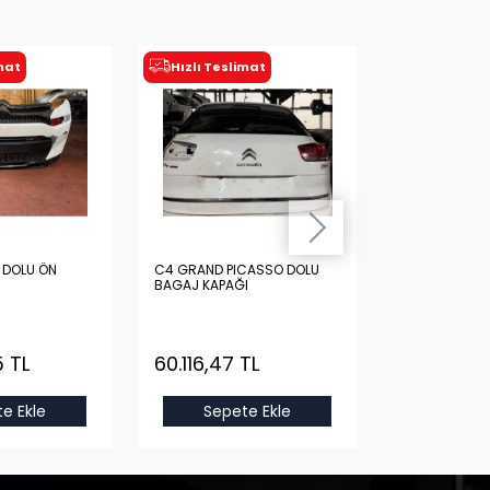
imat
Hızlı Teslimat
Hızlı Tesl
 DOLU ÖN
C4 GRAND PICASSO DOLU
PEUGEOT 307
BAGAJ KAPAĞI
DARBE EMİCİ 
İkinci El
 TL
60.116,47 TL
483,31 TL
e Ekle
Sepete Ekle
Sepet