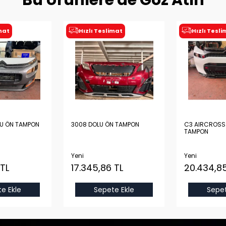
Bu Ürünlere de Göz Atın
imat
Hızlı Teslimat
Hızlı Tesl
LU ÖN TAMPON
3008 DOLU ÖN TAMPON
C3 AIRCROSS
TAMPON
Yeni
Yeni
 TL
17.345,86 TL
20.434,85
e Ekle
Sepete Ekle
Sepet