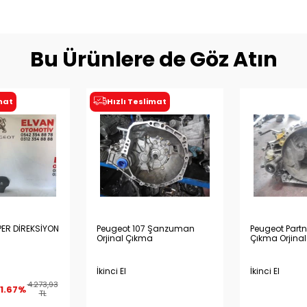
Bu Ürünlere de Göz Atın
imat
Hızlı Teslimat
ER DİREKSİYON
Peugeot 107 Şanzuman
Peugeot Part
Orjinal Çıkma
Çıkma Orjinal
İkinci El
İkinci El
4.273,93
1.67%
TL