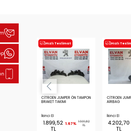
şim
imat
Hızlı Teslimat
Hızlı Tesl
pp
on
 ÖN TAMPON
CİTROEN JUMPER ÖN TAMPON
CİTROEN JUMP
BRAKET TAKIMI
AİRBAG
İkinci El
İkinci El
965,91
1.899,52
1.931,82
4.202,70
1.67%
1.67%
TL
TL
TL
TL