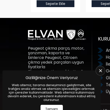
e Ekle
Sepete Ekle
Sepet
KUR
Peugeot çıkma parça, motor,
A
şanzıman, kaporta ve
H
binlerce Peugeot, Citroen
çıkma yedek parçaları uygun
İl
fiyatlarla
G
Elvanotomotiv.com'da. Kredi
kartına taksit fırsatı ile yedek
Gizliliğinize Önem Veriyoruz
Gi
parçalar adresine gelsin.
T
Elvan Otomotiv.
Web sitemiz, tarama deneyiminizi geliştirmek, site
trafiğini analiz etmek ve sitemizin işlevselliğini artırmak
Ü
için çerezler kullanmaktadır. Web sitemizi kullanmaya
devam ederek, bu çerezlerin kullanılmasını kabul etmiş
olursunuz.
Tamam