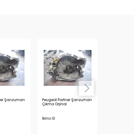
Hızlı Tesl
ner Şanzuman
Peugeot Partner Şanzuman
Peugeot 500
Çıkma Orjinal
Orjinal Çıkma
İkinci El
İkinci El