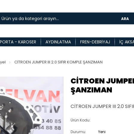
ARA
PORTA - KAROSER
AYDINLATMA
FREN-DEBRIYAJ
İÇ AKS
yel
CİTROEN JUMPER III 2.0 SIFIR KOMPLE ŞANZIMAN
CİTROEN JUMPER 
ŞANZIMAN
CİTROEN JUMPER III 2.0 S
Ürün Kodu:
Durumu:
Yeni