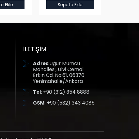
e Ekle
Sepete Ekle
Sepet
İLETIŞIM
Adres
:Uğur Mumcu
Mahallesi, Ulvi Cemal
Erkin Cd. No:61, 06370
Yenimahalle/Ankara
Tel
: +90 (312) 354 8888
GSM
: +90 (532) 343 4085