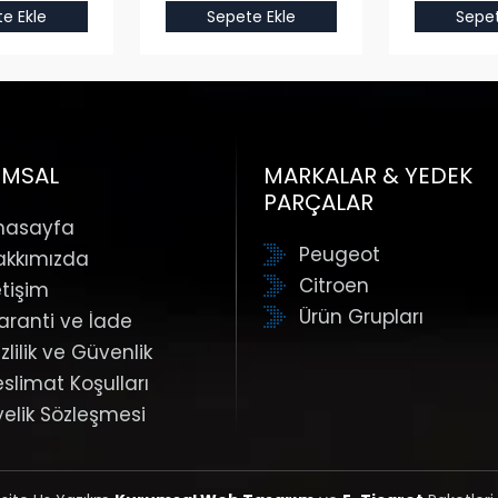
e Ekle
Sepete Ekle
Sepet
UMSAL
MARKALAR & YEDEK
PARÇALAR
nasayfa
Peugeot
akkımızda
Citroen
etişim
Ürün Grupları
aranti ve İade
zlilik ve Güvenlik
eslimat Koşulları
yelik Sözleşmesi