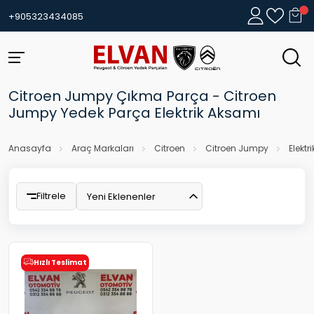
+905323434085
Citroen Jumpy Çıkma Parça - Citroen
Jumpy Yedek Parça Elektrik Aksamı
Anasayfa
Araç Markaları
Citroen
Citroen Jumpy
Elektr
Filtrele
Yeni Eklenenler
Hızlı Teslimat