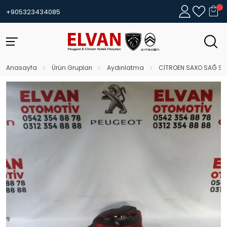
+905323434085
Anasayfa
Ürün Grupları
Aydınlatma
CİTROEN SAXO SAĞ ST