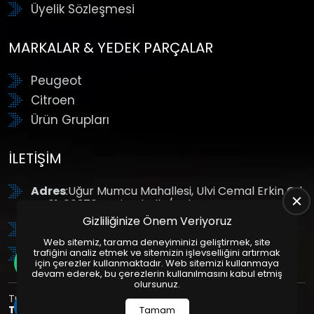
Üyelik Sözleşmesi
MARKALAR & YEDEK PARÇALAR
Peugeot
Citroen
Ürün Grupları
İLETIŞIM
Adres
:Uğur Mumcu Mahallesi, Ulvi Cemal Erkin Cd.
No:61, 06370 Yenimahalle/Ankara
Gizliliğinize Önem Veriyoruz
Tel
: +90 (312) 354 8888
Web sitemiz, tarama deneyiminizi geliştirmek, site
GSM
: +90 (532) 343 4085
trafiğini analiz etmek ve sitemizin işlevselliğini artırmak
için çerezler kullanmaktadır. Web sitemizi kullanmaya
devam ederek, bu çerezlerin kullanılmasını kabul etmiş
olursunuz.
Tüm Hakları Saklıdır. | Bu site Us Yazılım
Kurumsal Web
Tasarım
ve
E-Ticaret
Paketleri ile Hazırlanmıştır. © 2025
Tamam