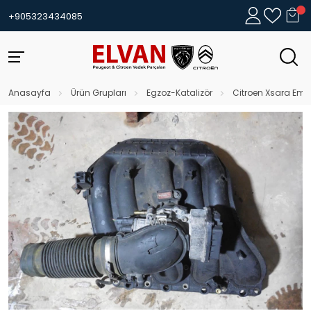
+905323434085
Anasayfa
Ürün Grupları
Egzoz-Katalizör
Citroen Xsara Emm