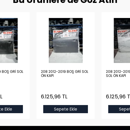
Bu Ürünlere de Göz Atın
9 BOŞ GRİ SOL
208 2012-2019 BOŞ GRİ SOL
208 2012-201
ÖN KAPI
SOL ÖN KAPI
L
6.125,96 TL
6.125,96 T
e Ekle
Sepete Ekle
Sepet