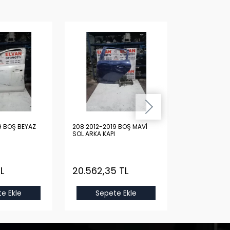
9 BOŞ BEYAZ
208 2012-2019 BOŞ MAVİ
208 2012-2019
SOL ARKA KAPI
SOL ARKA KAPI
L
20.562,35 TL
6.125,96 T
e Ekle
Sepete Ekle
Sepet