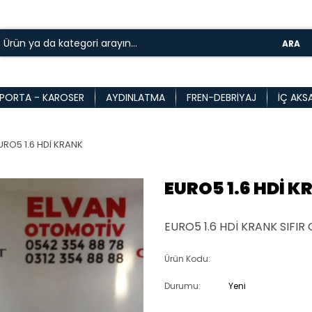
ARA
PORTA - KAROSER
AYDINLATMA
FREN-DEBRIYAJ
İÇ AKS
URO5 1.6 HDİ KRANK
EURO5 1.6 HDİ 
EURO5 1.6 HDİ KRANK SIFIR
Ürün Kodu:
Durumu:
Yeni