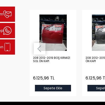
şim
pp
on
9 DOLU MAVİ
208 2012-2019 BOŞ KIRMIZI
208 2012-201
SOL ÖN KAPI
ÖN KAPI
 TL
6.125,96 TL
6.125,96 T
e Ekle
Sepete Ekle
Sepet