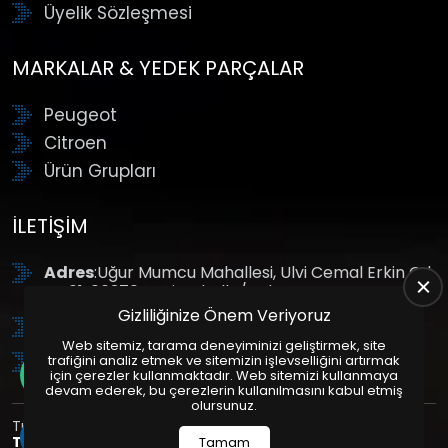
Üyelik Sözleşmesi
MARKALAR & YEDEK PARÇALAR
Peugeot
Citroen
Ürün Grupları
İLETIŞIM
Adres
:Uğur Mumcu Mahallesi, Ulvi Cemal Erkin Cd.
No:61, 06370 Yenimahalle/Ankara
Gizliliğinize Önem Veriyoruz
Tel
: +90 (312) 354 8888
Web sitemiz, tarama deneyiminizi geliştirmek, site
GSM
: +90 (532) 343 4085
trafiğini analiz etmek ve sitemizin işlevselliğini artırmak
için çerezler kullanmaktadır. Web sitemizi kullanmaya
devam ederek, bu çerezlerin kullanılmasını kabul etmiş
olursunuz.
Tüm Hakları Saklıdır. | Bu site Us Yazılım
Kurumsal Web
Tasarım
ve
E-Ticaret
Paketleri ile Hazırlanmıştır. © 2025
Tamam