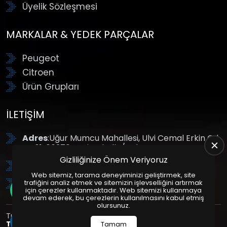
Üyelik Sözleşmesi
MARKALAR & YEDEK PARÇALAR
Peugeot
Citroen
Ürün Grupları
İLETIŞIM
Adres
:Uğur Mumcu Mahallesi, Ulvi Cemal Erkin Cd.
No:61, 06370 Yenimahalle/Ankara
Gizliliğinize Önem Veriyoruz
Tel
: +90 (312) 354 8888
Web sitemiz, tarama deneyiminizi geliştirmek, site
GSM
: +90 (532) 343 4085
trafiğini analiz etmek ve sitemizin işlevselliğini artırmak
için çerezler kullanmaktadır. Web sitemizi kullanmaya
devam ederek, bu çerezlerin kullanılmasını kabul etmiş
olursunuz.
Tüm Hakları Saklıdır. | Bu site Us Yazılım
Kurumsal Web
Tasarım
ve
E-Ticaret
Paketleri ile Hazırlanmıştır. © 2025
Tamam