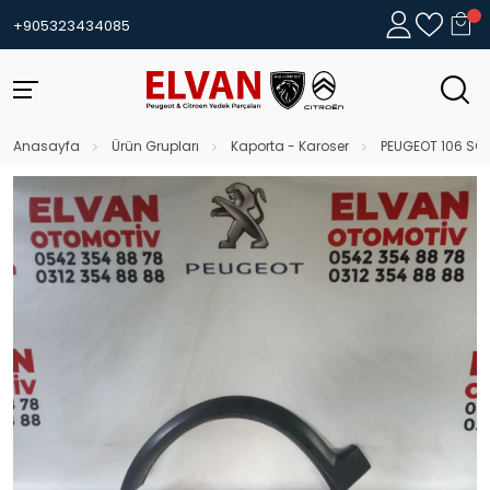
+905323434085
Anasayfa
Ürün Grupları
Kaporta - Karoser
PEUGEOT 106 SOL