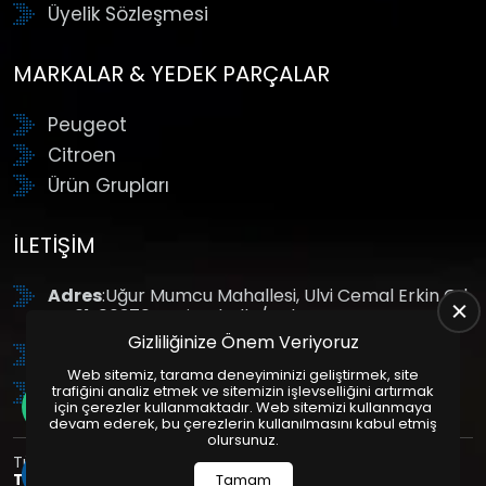
Üyelik Sözleşmesi
MARKALAR & YEDEK PARÇALAR
Peugeot
Citroen
Ürün Grupları
İLETIŞIM
Adres
:Uğur Mumcu Mahallesi, Ulvi Cemal Erkin Cd.
No:61, 06370 Yenimahalle/Ankara
Gizliliğinize Önem Veriyoruz
Tel
: +90 (312) 354 8888
Web sitemiz, tarama deneyiminizi geliştirmek, site
GSM
: +90 (532) 343 4085
trafiğini analiz etmek ve sitemizin işlevselliğini artırmak
için çerezler kullanmaktadır. Web sitemizi kullanmaya
devam ederek, bu çerezlerin kullanılmasını kabul etmiş
olursunuz.
Tüm Hakları Saklıdır. | Bu site Us Yazılım
Kurumsal Web
Tasarım
ve
E-Ticaret
Paketleri ile Hazırlanmıştır. © 2025
Tamam