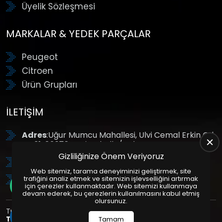
Üyelik Sözleşmesi
MARKALAR & YEDEK PARÇALAR
Peugeot
Citroen
Ürün Grupları
İLETIŞIM
Adres
:Uğur Mumcu Mahallesi, Ulvi Cemal Erkin Cd.
No:61, 06370 Yenimahalle/Ankara
Gizliliğinize Önem Veriyoruz
Tel
: +90 (312) 354 8888
Web sitemiz, tarama deneyiminizi geliştirmek, site
GSM
: +90 (532) 343 4085
trafiğini analiz etmek ve sitemizin işlevselliğini artırmak
için çerezler kullanmaktadır. Web sitemizi kullanmaya
devam ederek, bu çerezlerin kullanılmasını kabul etmiş
olursunuz.
Tüm Hakları Saklıdır. | Bu site Us Yazılım
Kurumsal Web
Tasarım
ve
E-Ticaret
Paketleri ile Hazırlanmıştır. © 2025
Tamam