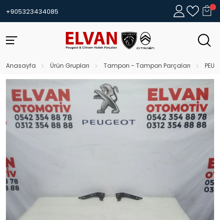
+905323434085
Anasayfa
Ürün Grupları
Tampon - Tampon Parçaları
PEUG