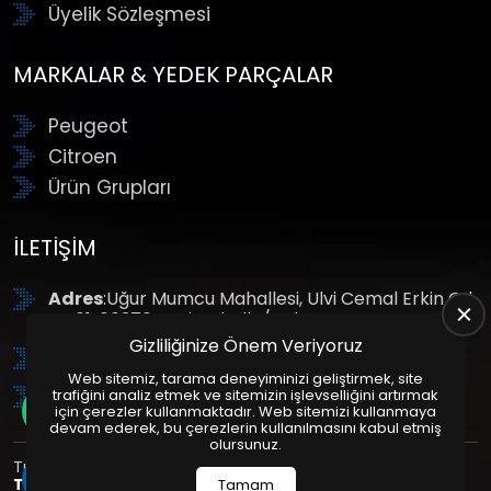
Üyelik Sözleşmesi
MARKALAR & YEDEK PARÇALAR
Peugeot
Citroen
Ürün Grupları
İLETIŞIM
Adres
:Uğur Mumcu Mahallesi, Ulvi Cemal Erkin Cd.
No:61, 06370 Yenimahalle/Ankara
Gizliliğinize Önem Veriyoruz
Tel
: +90 (312) 354 8888
Web sitemiz, tarama deneyiminizi geliştirmek, site
GSM
: +90 (532) 343 4085
trafiğini analiz etmek ve sitemizin işlevselliğini artırmak
için çerezler kullanmaktadır. Web sitemizi kullanmaya
devam ederek, bu çerezlerin kullanılmasını kabul etmiş
olursunuz.
Tüm Hakları Saklıdır. | Bu site Us Yazılım
Kurumsal Web
Tasarım
ve
E-Ticaret
Paketleri ile Hazırlanmıştır. © 2025
Tamam