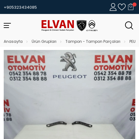
+905323434085
Anasayfa
Ürün Grupları
Tampon - Tampon Parçaları
PEUG