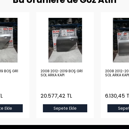
Bu Ürünlere de Göz Atın
19 BOŞ GRİ
2008 2012-2019 BOŞ GRİ
2008 2012-20
SOL ARKA KAPI
SOL ARKA KAPI
TL
20.577,42 TL
6.130,45 
e Ekle
Sepete Ekle
Sepet