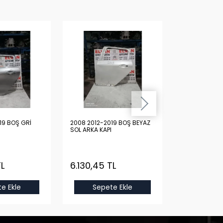
19 BOŞ GRİ
2008 2012-2019 BOŞ BEYAZ
2008 2012-20
SOL ARKA KAPI
SOL ARKA KAPI
TL
6.130,45 TL
6.130,45 
e Ekle
Sepete Ekle
Sepet