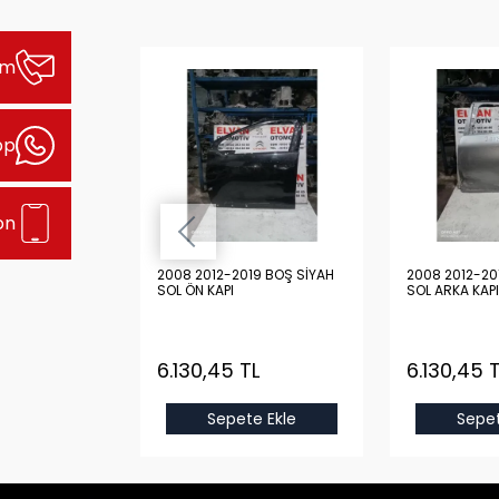
şim
pp
on
19 BOŞ BEYAZ
2008 2012-2019 BOŞ SİYAH
2008 2012-20
SOL ÖN KAPI
SOL ARKA KAPI
TL
6.130,45 TL
6.130,45 
e Ekle
Sepete Ekle
Sepet