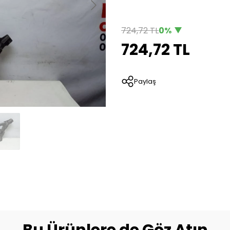
724,72 TL
0%
724,72 TL
Paylaş