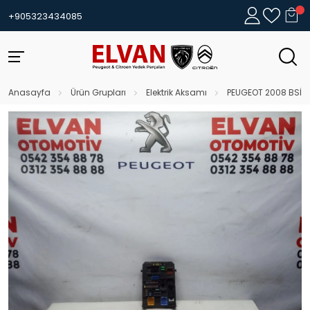
+905323434085
Anasayfa
Ürün Grupları
Elektrik Aksamı
PEUGEOT 2008 BSİ B