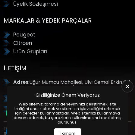
Üyelik Sözleşmesi
MARKALAR & YEDEK PARÇALAR
Peugeot
Citroen
Ürün Grupları
İLETIŞIM
Adres
:Uğur Mumcu Mahallesi, Ulvi Cemal Erkin Cd.
No:61, 06370 Yenimahalle/Ankara
Gizliliğinize Önem Veriyoruz
Tel
: +90 (312) 354 8888
Web sitemiz, tarama deneyiminizi geliştirmek, site
GSM
: +90 (532) 343 4085
trafiğini analiz etmek ve sitemizin işlevselliğini artırmak
için çerezler kullanmaktadır. Web sitemizi kullanmaya
devam ederek, bu çerezlerin kullanılmasını kabul etmiş
olursunuz.
Tüm Hakları Saklıdır. | Bu site Us Yazılım
Kurumsal Web
Tasarım
ve
E-Ticaret
Paketleri ile Hazırlanmıştır. © 2025
Tamam