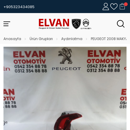
+905323434085
Anasayfa
Ürün Grupları
Aydınlatma
PEUGEOT 2008 MAKYAJL