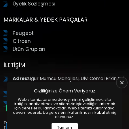
Üyelik Sözleşmesi
MARKALAR & YEDEK PARÇALAR
Peugeot
Citroen
Ürün Grupları
İLETIŞIM
Adres
:Uğur Mumcu Mahallesi, Ulvi Cemal Erkin Cd.
No:61, 06370 Yenimahalle/Ankara
Gizliliğinize Önem Veriyoruz
Tel
: +90 (312) 354 8888
Web sitemiz, tarama deneyiminizi geliştirmek, site
GSM
: +90 (532) 343 4085
trafiğini analiz etmek ve sitemizin işlevselliğini artırmak
için çerezler kullanmaktadır. Web sitemizi kullanmaya
devam ederek, bu çerezlerin kullanılmasını kabul etmiş
olursunuz.
Tüm Hakları Saklıdır. | Bu site Us Yazılım
Kurumsal Web
Tasarım
ve
E-Ticaret
Paketleri ile Hazırlanmıştır. © 2025
Tamam