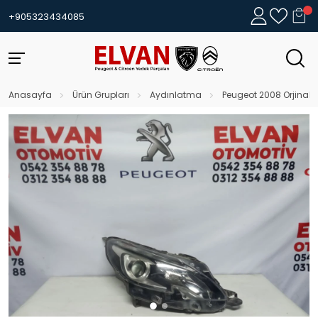
+905323434085
Anasayfa
Ürün Grupları
Aydınlatma
Peugeot 2008 Orjinal M