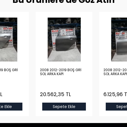
Bu Ürünlere de Göz Atın
19 BOŞ GRİ
2008 2012-2019 BOŞ GRİ
2008 2012-20
SOL ARKA KAPI
SOL ARKA KAPI
L
20.562,35 TL
6.125,96 T
e Ekle
Sepete Ekle
Sepet