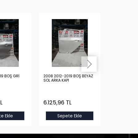
19 BOŞ GRİ
2008 2012-2019 BOŞ BEYAZ
2008 2012-20
SOL ARKA KAPI
SOL ARKA KAPI
L
6.125,96 TL
6.125,96 T
e Ekle
Sepete Ekle
Sepet