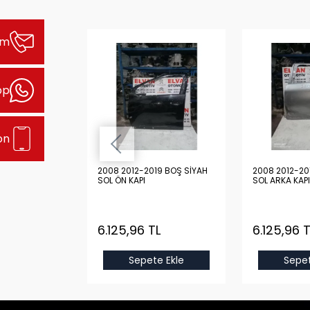
şim
pp
on
19 BOŞ BEYAZ
2008 2012-2019 BOŞ SİYAH
2008 2012-20
SOL ÖN KAPI
SOL ARKA KAPI
L
6.125,96 TL
6.125,96 T
e Ekle
Sepete Ekle
Sepet