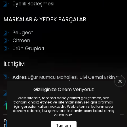
Üyelik Sözleşmesi
MARKALAR & YEDEK PARÇALAR
Peugeot
Citroen
Ürün Grupları
İLETIŞIM
Adres
:Uğur Mumcu Mahallesi, Ulvi Cemal Erkin Cd.
No:61, 06370 Yenimahalle/Ankara
Gizliliğinize Önem Veriyoruz
Tel
: +90 (312) 354 8888
Web sitemiz, tarama deneyiminizi geliştirmek, site
GSM
: +90 (532) 343 4085
trafiğini analiz etmek ve sitemizin işlevselliğini artırmak
için çerezler kullanmaktadır. Web sitemizi kullanmaya
devam ederek, bu çerezlerin kullanılmasını kabul etmiş
olursunuz.
Tüm Hakları Saklıdır. | Bu site Us Yazılım
Kurumsal Web
Tasarım
ve
E-Ticaret
Paketleri ile Hazırlanmıştır. © 2025
Tamam