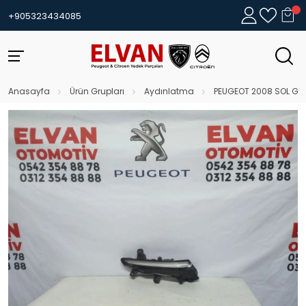
+905323434085
Anasayfa
Ürün Grupları
Aydınlatma
PEUGEOT 2008 SOL GÜN