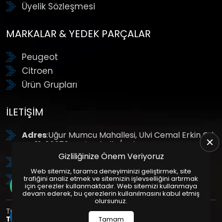
Üyelik Sözleşmesi
MARKALAR & YEDEK PARÇALAR
Peugeot
Citroen
Ürün Grupları
İLETIŞIM
Adres
:Uğur Mumcu Mahallesi, Ulvi Cemal Erkin Cd.
No:61, 06370 Yenimahalle/Ankara
Gizliliğinize Önem Veriyoruz
Tel
: +90 (312) 354 8888
Web sitemiz, tarama deneyiminizi geliştirmek, site
GSM
: +90 (532) 343 4085
trafiğini analiz etmek ve sitemizin işlevselliğini artırmak
için çerezler kullanmaktadır. Web sitemizi kullanmaya
devam ederek, bu çerezlerin kullanılmasını kabul etmiş
olursunuz.
Tüm Hakları Saklıdır. | Bu site Us Yazılım
Kurumsal Web
Tasarım
ve
E-Ticaret
Paketleri ile Hazırlanmıştır. © 2025
Tamam