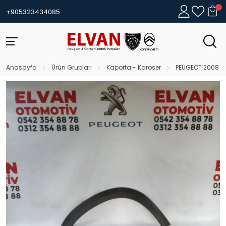
+905323434085
Anasayfa
Ürün Grupları
Kaporta - Karoser
PEUGEOT 2008 S