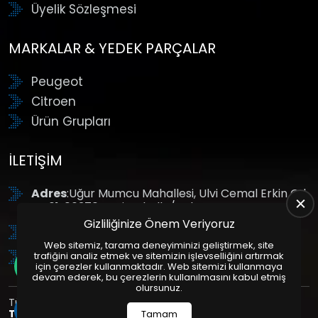
Üyelik Sözleşmesi
MARKALAR & YEDEK PARÇALAR
Peugeot
Citroen
Ürün Grupları
İLETIŞIM
Adres
:Uğur Mumcu Mahallesi, Ulvi Cemal Erkin Cd.
No:61, 06370 Yenimahalle/Ankara
Gizliliğinize Önem Veriyoruz
Tel
: +90 (312) 354 8888
Web sitemiz, tarama deneyiminizi geliştirmek, site
GSM
: +90 (532) 343 4085
trafiğini analiz etmek ve sitemizin işlevselliğini artırmak
için çerezler kullanmaktadır. Web sitemizi kullanmaya
devam ederek, bu çerezlerin kullanılmasını kabul etmiş
olursunuz.
Tüm Hakları Saklıdır. | Bu site Us Yazılım
Kurumsal Web
Tasarım
ve
E-Ticaret
Paketleri ile Hazırlanmıştır. © 2025
Tamam