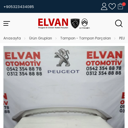
+905323434085
Anasayfa
Ürün Grupları
Tampon - Tampon Parçaları
PEUG