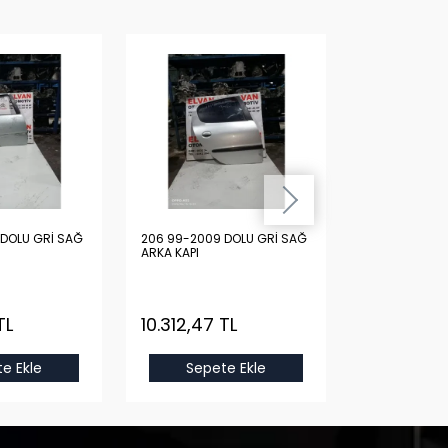
DOLU GRİ SAĞ
206 99-2009 DOLU GRİ SAĞ
206 99-2009 
ARKA KAPI
ARKA KAPI
TL
10.312,47 TL
10.312,47 
e Ekle
Sepete Ekle
Sepet