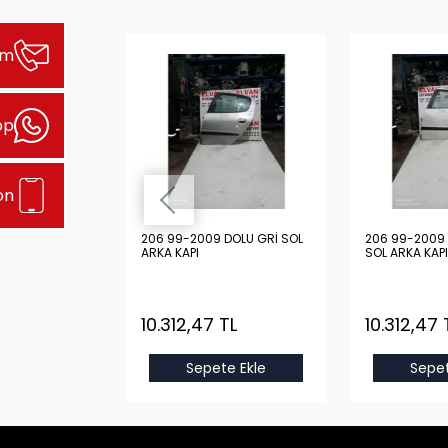
şim
pp
on
DOLU GRİ SOL
206 99-2009 DOLU GRİ SOL
206 99-2009 
ARKA KAPI
SOL ARKA KAPI
TL
10.312,47 TL
10.312,47 
e Ekle
Sepete Ekle
Sepet