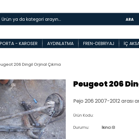
ARA
PORTA - KAROSER
AYDINLATMA
FREN-DEBRIYAJ
İÇ AKS
ugeot 206 Dingil Orjinal Çıkma
Peugeot 206 Din
Pejo 206 2007-2012 arası ar
Ürün Kodu:
Durumu:
İkinci El