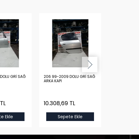
DOLU GRİ SAĞ
206 99-2009 DOLU GRİ SAĞ
206 99-2009 
ARKA KAPI
ARKA KAPI
 TL
10.308,69 TL
10.308,69
e Ekle
Sepete Ekle
Sepet