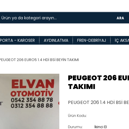
ARA
PORTA - KAROSER
AYDINLATMA
FREN-DEBRIYAJ
İÇ AKS
PEUGEOT 206 EURO5 1.4 HDİ BSİ BEYİN TAKIMI
PEUGEOT 206 EUR
TAKIMI
PEUGEOT 206 1.4 HDİ BSİ B
Ürün Kodu:
Durumu:
İkinci El