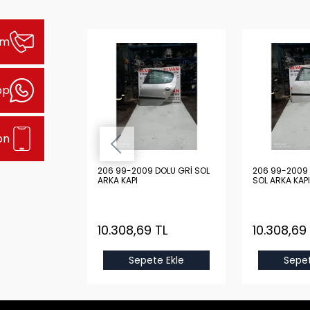
şim
pp
on
DOLU GRİ SOL
206 99-2009 DOLU GRİ SOL
206 99-2009 
ARKA KAPI
SOL ARKA KAPI
 TL
10.308,69 TL
10.308,69
e Ekle
Sepete Ekle
Sepet