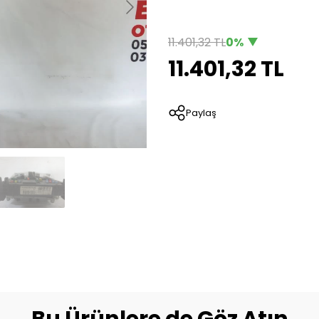
11.401,32 TL
0%
11.401,32 TL
Paylaş