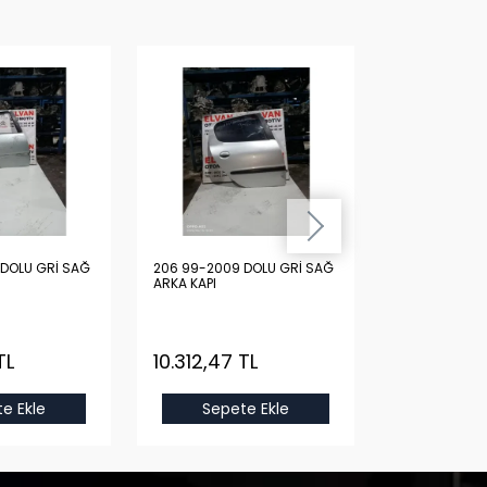
DOLU GRİ SAĞ
206 99-2009 DOLU GRİ SAĞ
206 99-2009 
ARKA KAPI
ARKA KAPI
TL
10.312,47 TL
10.312,47 
e Ekle
Sepete Ekle
Sepet