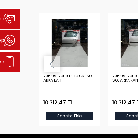
şim
pp
on
DOLU GRİ SOL
206 99-2009 DOLU GRİ SOL
206 99-2009 
ARKA KAPI
SOL ARKA KAPI
TL
10.312,47 TL
10.312,47 
e Ekle
Sepete Ekle
Sepet