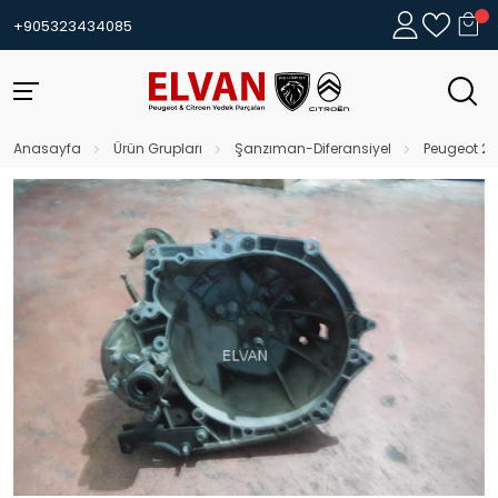
+905323434085
Anasayfa
Ürün Grupları
Şanzıman-Diferansiyel
Peugeot 2