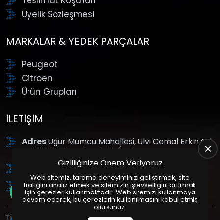
Teslimat Koşulları
Üyelik Sözleşmesi
MARKALAR & YEDEK PARÇALAR
Peugeot
Citroen
Ürün Grupları
İLETIŞIM
Adres
:Uğur Mumcu Mahallesi, Ulvi Cemal Erkin Cd.
No:61, 06370 Yenimahalle/Ankara
Gizliliğinize Önem Veriyoruz
Tel
: +90 (312) 354 8888
Web sitemiz, tarama deneyiminizi geliştirmek, site
GSM
: +90 (532) 343 4085
trafiğini analiz etmek ve sitemizin işlevselliğini artırmak
için çerezler kullanmaktadır. Web sitemizi kullanmaya
devam ederek, bu çerezlerin kullanılmasını kabul etmiş
olursunuz.
Tüm Hakları Saklıdır. | Bu site Us Yazılım
Kurumsal Web