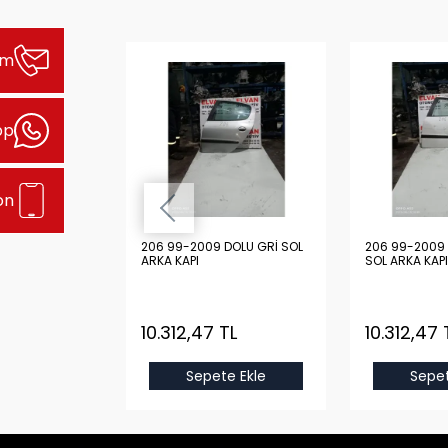
şim
pp
on
DOLU GRİ SOL
206 99-2009 DOLU GRİ SOL
206 99-2009 
ARKA KAPI
SOL ARKA KAPI
TL
10.312,47 TL
10.312,47 
e Ekle
Sepete Ekle
Sepet