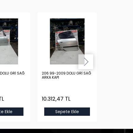
DOLU GRİ SAĞ
206 99-2009 DOLU GRİ SAĞ
206 99-2009 
ARKA KAPI
ARKA KAPI
TL
10.312,47 TL
10.312,47 
e Ekle
Sepete Ekle
Sepet