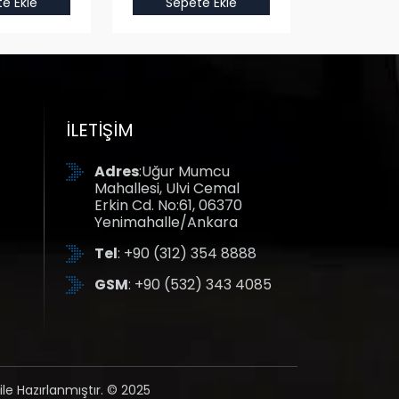
e Ekle
Sepete Ekle
Sepet
İLETIŞIM
Adres
:Uğur Mumcu
Mahallesi, Ulvi Cemal
Erkin Cd. No:61, 06370
Yenimahalle/Ankara
Tel
: +90 (312) 354 8888
GSM
: +90 (532) 343 4085
ile Hazırlanmıştır. © 2025