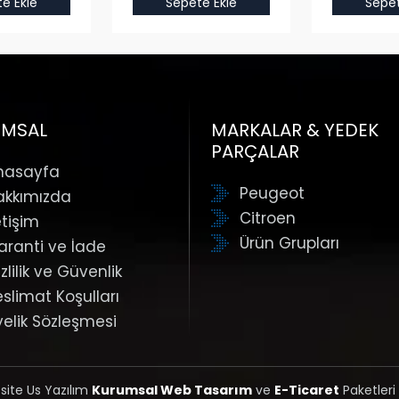
e Ekle
Sepete Ekle
Sepet
UMSAL
MARKALAR & YEDEK
PARÇALAR
nasayfa
Peugeot
akkımızda
Citroen
etişim
Ürün Grupları
aranti ve İade
zlilik ve Güvenlik
eslimat Koşulları
yelik Sözleşmesi
 site Us Yazılım
Kurumsal Web Tasarım
ve
E-Ticaret
Paketleri 