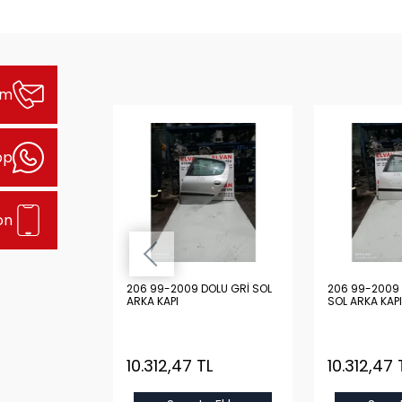
şim
pp
on
DOLU GRİ SOL
206 99-2009 DOLU GRİ SOL
206 99-2009 
ARKA KAPI
SOL ARKA KAPI
TL
10.312,47 TL
10.312,47 