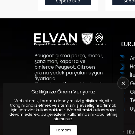
e Ekle
Sepete Ekle
Sepet
KUR
Peugeot çıkma parça, motor,
A
şanzıman, kaporta ve
H
binlerce Peugeot, Citroen
çıkma yedek parçaları uygun
İl
fiyatlarla
G
Elvanotomotiv.com'da. Kredi
kartına taksit fırsatı ile yedek
Gizliliğinize Önem Veriyoruz
Gi
parçalar adresine gelsin.
T
Elvan Otomotiv.
Web sitemiz, tarama deneyiminizi geliştirmek, site
trafiğini analiz etmek ve sitemizin işlevselliğini artırmak
Ü
için çerezler kullanmaktadır. Web sitemizi kullanmaya
devam ederek, bu çerezlerin kullanılmasını kabul etmiş
olursunuz.
Tamam
Tüm Hakları Saklıdır. | Bu