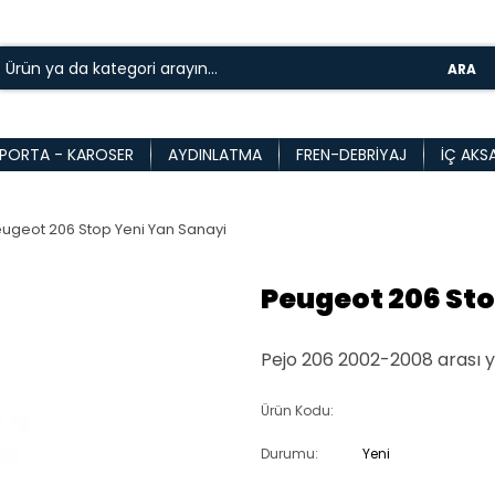
ARA
PORTA - KAROSER
AYDINLATMA
FREN-DEBRIYAJ
İÇ AKS
ugeot 206 Stop Yeni Yan Sanayi
Peugeot 206 Sto
Pejo 206 2002-2008 arası y
Ürün Kodu:
Durumu:
Yeni