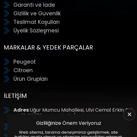
Garanti ve İade
Gizlilik ve Güvenlik
Teslimat Koşulları
Üyelik Sözleşmesi
MARKALAR & YEDEK PARÇALAR
Peugeot
Citroen
Ürün Grupları
İLETIŞIM
Adres
:Uğur Mumcu Mahallesi, Ulvi Cemal Erkin Cd.
No:61, 06370 Yenimahalle/Ankara
Gizliliğinize Önem Veriyoruz
Tel
: +90 (312) 354 8888
Web sitemiz, tarama deneyiminizi geliştirmek, site
trafiğini analiz etmek ve sitemizin işlevselliğini artırmak