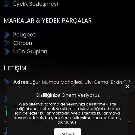
Üyelik Sözleşmesi
MARKALAR & YEDEK PARÇALAR
Peugeot
Citroen
Ürün Grupları
İLETIŞIM
Adres
:Uğur Mumcu Mahallesi, Ulvi Cemal Erkin Cd.
No:61, 06370 Yenimahalle/Ankara
Gizliliğinize Önem Veriyoruz
Tel
: +90 (312) 354 8888
Web sitemiz, tarama deneyiminizi geliştirmek, site
GSM
: +90 (532) 343 4085
trafiğini analiz etmek ve sitemizin işlevselliğini artırmak
için çerezler kullanmaktadır. Web sitemizi kullanmaya
devam ederek, bu çerezlerin kullanılmasını kabul etmiş
olursunuz.
Tüm Hakları Saklıdır. | Bu site Us Yazılım
Kurumsal Web
Tasarım
ve
E-Ticaret
Paketleri ile Hazırlanmıştır. © 2025
Tamam