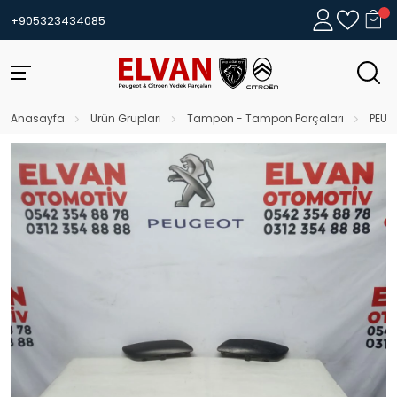
+905323434085
Anasayfa
Ürün Grupları
Tampon - Tampon Parçaları
PEUG