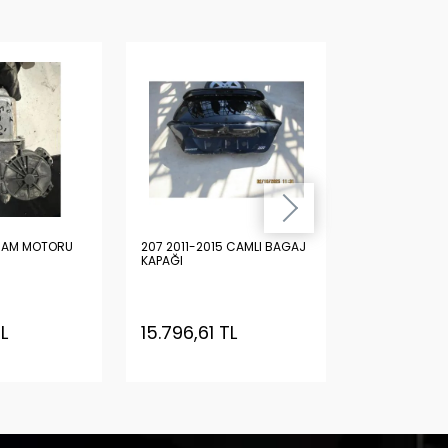
Hızlı Tesl
CAM MOTORU
207 2011-2015 CAMLI BAGAJ
207 DOLU ÖN
KAPAĞI
İkinci El
L
15.796,61 TL
8.078,89 
Sepet