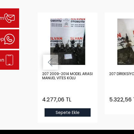
şim
pp
on
1 SAĞ AİRBAG
207 2009-2014 MODEL ARASI
207 DİREKSİY
MANUEL VİTES KOLU
TL
4.277,06 TL
5.322,56 
e Ekle
Sepete Ekle