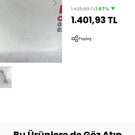
1.425,69 TL
1.67%
1.401,93 TL
Paylaş