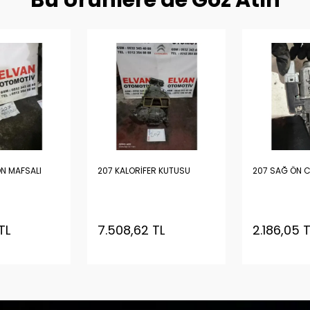
Bu Ürünlere de Göz Atın
ON MAFSALI
207 KALORİFER KUTUSU
207 SAĞ ÖN 
TL
7.508,62 TL
2.186,05 T