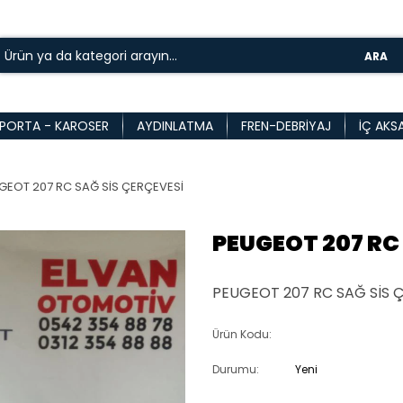
ARA
PORTA - KAROSER
AYDINLATMA
FREN-DEBRIYAJ
İÇ AKS
GEOT 207 RC SAĞ SİS ÇERÇEVESİ
PEUGEOT 207 RC
PEUGEOT 207 RC SAĞ SİS Ç
Ürün Kodu:
Durumu:
Yeni