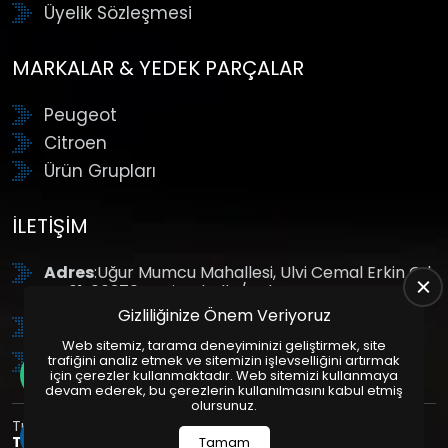
Üyelik Sözleşmesi
MARKALAR & YEDEK PARÇALAR
Peugeot
Citroen
Ürün Grupları
İLETIŞIM
Adres
:Uğur Mumcu Mahallesi, Ulvi Cemal Erkin Cd.
No:61, 06370 Yenimahalle/Ankara
Gizliliğinize Önem Veriyoruz
Tel
: +90 (312) 354 8888
Web sitemiz, tarama deneyiminizi geliştirmek, site
GSM
: +90 (532) 343 4085
trafiğini analiz etmek ve sitemizin işlevselliğini artırmak
için çerezler kullanmaktadır. Web sitemizi kullanmaya
devam ederek, bu çerezlerin kullanılmasını kabul etmiş
olursunuz.
Tüm Hakları Saklıdır. | Bu site Us Yazılım
Kurumsal Web
Tasarım
ve
E-Ticaret
Paketleri ile Hazırlanmıştır. © 2025
Tamam