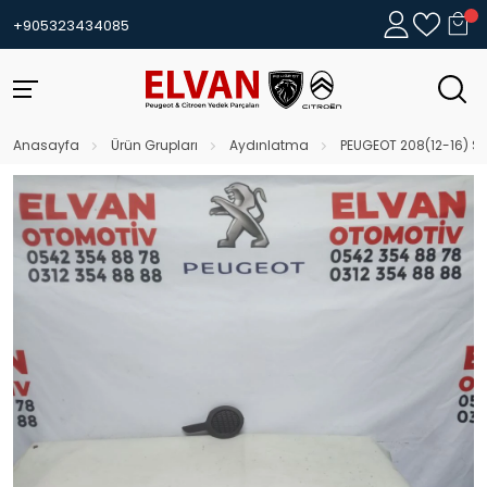
+905323434085
Anasayfa
Ürün Grupları
Aydınlatma
PEUGEOT 208(12-16) S