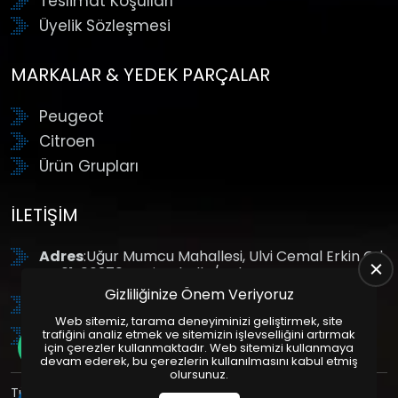
Teslimat Koşulları
Üyelik Sözleşmesi
MARKALAR & YEDEK PARÇALAR
Peugeot
Citroen
Ürün Grupları
İLETIŞIM
Adres
:Uğur Mumcu Mahallesi, Ulvi Cemal Erkin Cd.
No:61, 06370 Yenimahalle/Ankara
Gizliliğinize Önem Veriyoruz
Tel
: +90 (312) 354 8888
Web sitemiz, tarama deneyiminizi geliştirmek, site
GSM
: +90 (532) 343 4085
trafiğini analiz etmek ve sitemizin işlevselliğini artırmak
için çerezler kullanmaktadır. Web sitemizi kullanmaya
devam ederek, bu çerezlerin kullanılmasını kabul etmiş
olursunuz.
Tüm Hakları Saklıdır. | Bu site Us Yazılım
Kurumsal Web