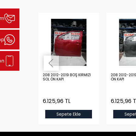
şim
pp
on
9 DOLU MAVİ
208 2012-2019 BOŞ KIRMIZI
208 2012-201
SOL ÖN KAPI
ÖN KAPI
 TL
6.125,96 TL
6.125,96 T
e Ekle
Sepete Ekle
Sepet