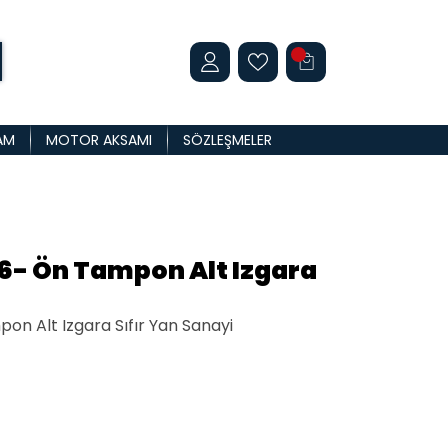
AM
MOTOR AKSAMI
SÖZLEŞMELER
6- Ön Tampon Alt Izgara
n Alt Izgara Sıfır Yan Sanayi