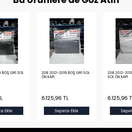
Bu Ürünlere de Göz Atın
9 BOŞ GRİ SOL
208 2012-2019 BOŞ GRİ SOL
208 2012-201
ÖN KAPI
SOL ÖN KAPI
L
6.125,96 TL
6.125,96 T
e Ekle
Sepete Ekle
Sepet