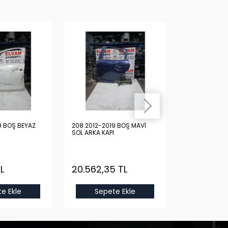
9 BOŞ BEYAZ
208 2012-2019 BOŞ MAVİ
208 2012-2019
SOL ARKA KAPI
SOL ARKA KAPI
L
20.562,35 TL
6.125,96 T
e Ekle
Sepete Ekle
Sepet