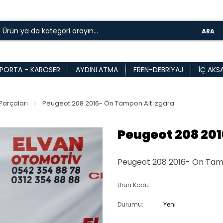
ARA
PORTA - KAROSER
AYDINLATMA
FREN-DEBRIYAJ
İÇ AKS
arçaları
Peugeot 208 2016- Ön Tampon Alt Izgara
Peugeot 208 201
Peugeot 208 2016- Ön Tampo
Ürün Kodu:
Durumu:
Yeni