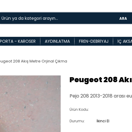
ARA
PORTA - KAROSER
AYDINLATMA
FREN-DEBRIYAJ
İÇ AKS
ugeot 208 Akış Metre Orjinal Çıkma
Peugeot 208 Akı
Pejo 208 2013-2018 arası e
Ürün Kodu:
Durumu:
İkinci El