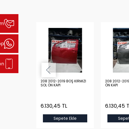
şim
pp
on
9 DOLU MAVİ
208 2012-2019 BOŞ KIRMIZI
208 2012-201
SOL ÖN KAPI
ÖN KAPI
 TL
6.130,45 TL
6.130,45 
e Ekle
Sepete Ekle
Sepet