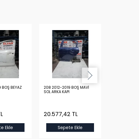
9 BOŞ BEYAZ
208 2012-2019 BOŞ MAVİ
208 2012-2019
SOL ARKA KAPI
SOL ARKA KAPI
TL
20.577,42 TL
6.130,45 
e Ekle
Sepete Ekle
Sepet