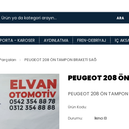
ARA
PORTA - KAROSER
AYDINLATMA
FREN-DEBRIYAJ
İÇ AKS
arçaları
PEUGEOT 208 ÖN TAMPON BRAKETİ SAĞ
PEUGEOT 208 Ö
PEUGEOT 208 ÖN TAMPON 
Ürün Kodu:
Durumu:
İkinci El