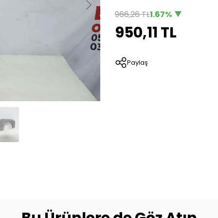
966,26 TL
1.67%
950,11 TL
Paylaş