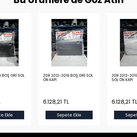
Bu Ürünlere de Göz Atın
9 BOŞ GRİ SOL
208 2012-2019 BOŞ GRİ SOL
208 2012-201
ÖN KAPI
SOL ÖN KAPI
L
6.128,21 TL
6.128,21 T
e Ekle
Sepete Ekle
Sepet