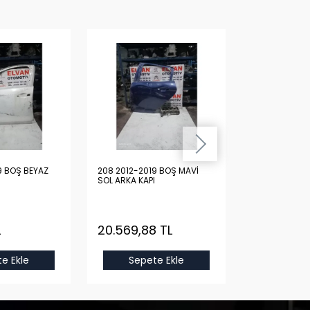
9 BOŞ BEYAZ
208 2012-2019 BOŞ MAVİ
208 2012-2019
SOL ARKA KAPI
SOL ARKA KAPI
L
20.569,88 TL
6.128,21 T
e Ekle
Sepete Ekle
Sepet