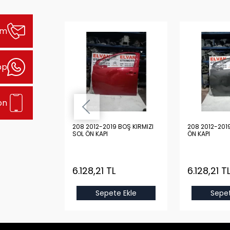
şim
pp
on
9 DOLU MAVİ
208 2012-2019 BOŞ KIRMIZI
208 2012-201
SOL ÖN KAPI
ÖN KAPI
 TL
6.128,21 TL
6.128,21 T
e Ekle
Sepete Ekle
Sepet