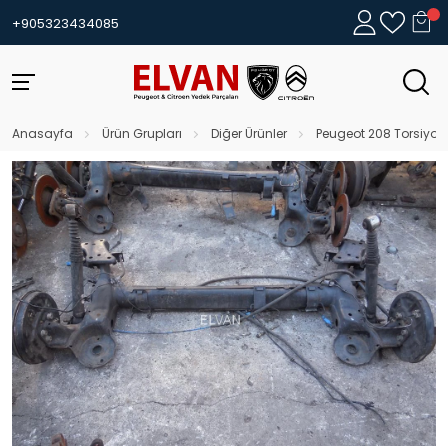
+905323434085
Anasayfa
Ürün Grupları
Diğer Ürünler
Peugeot 208 Torsiyon 