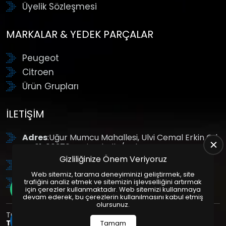
Üyelik Sözleşmesi
MARKALAR & YEDEK PARÇALAR
Peugeot
Citroen
Ürün Grupları
İLETIŞIM
Adres
:Uğur Mumcu Mahallesi, Ulvi Cemal Erkin Cd.
No:61, 06370 Yenimahalle/Ankara
Gizliliğinize Önem Veriyoruz
Tel
: +90 (312) 354 8888
Web sitemiz, tarama deneyiminizi geliştirmek, site
GSM
: +90 (532) 343 4085
trafiğini analiz etmek ve sitemizin işlevselliğini artırmak
için çerezler kullanmaktadır. Web sitemizi kullanmaya
devam ederek, bu çerezlerin kullanılmasını kabul etmiş
olursunuz.
Tüm Hakları Saklıdır. | Bu site Us Yazılım
Kurumsal Web
Tasarım
ve
E-Ticaret
Paketleri ile Hazırlanmıştır. © 2025
Tamam