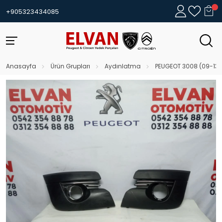
+905323434085
Anasayfa
Ürün Grupları
Aydınlatma
PEUGEOT 3008 (09-13) 