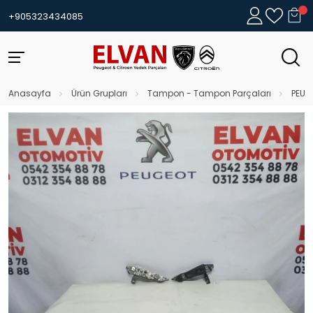
+905323434085
Anasayfa
Ürün Grupları
Tampon - Tampon Parçaları
PEUG