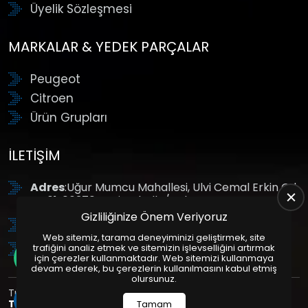
Üyelik Sözleşmesi
MARKALAR & YEDEK PARÇALAR
Peugeot
Citroen
Ürün Grupları
İLETIŞIM
Adres
:Uğur Mumcu Mahallesi, Ulvi Cemal Erkin Cd.
No:61, 06370 Yenimahalle/Ankara
Gizliliğinize Önem Veriyoruz
Tel
: +90 (312) 354 8888
Web sitemiz, tarama deneyiminizi geliştirmek, site
GSM
: +90 (532) 343 4085
trafiğini analiz etmek ve sitemizin işlevselliğini artırmak
için çerezler kullanmaktadır. Web sitemizi kullanmaya
devam ederek, bu çerezlerin kullanılmasını kabul etmiş
olursunuz.
Tüm Hakları Saklıdır. | Bu site Us Yazılım
Kurumsal Web
Tasarım
ve
E-Ticaret
Paketleri ile Hazırlanmıştır. © 2025
Tamam