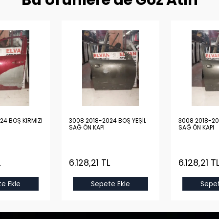
Bu Ürünlere de Göz Atın
24 BOŞ KIRMIZI
3008 2018-2024 BOŞ YEŞİL
3008 2018-20
SAĞ ÖN KAPI
SAĞ ÖN KAPI
L
6.128,21 TL
6.128,21 T
e Ekle
Sepete Ekle
Sepet