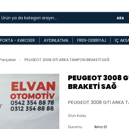
ARA
PORTA - KAROSER
AYDINLATMA
FREN-DEBRIYAJ
İÇ AKS
arçaları
PEUGEOT 3008 GTİ ARKA TAMPON BRAKETİ SAĞ
PEUGEOT 3008 
BRAKETİ SAĞ
PEUGEOT 3008 GTİ ARKA 
Ürün Kodu:
Durumu:
İkinci El