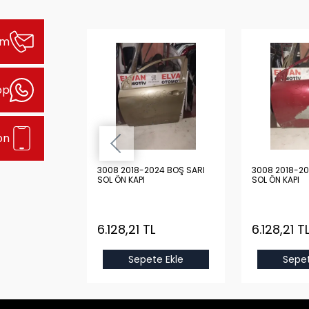
şim
pp
on
24 BOŞ GRİ
3008 2018-2024 BOŞ SARI
3008 2018-20
SOL ÖN KAPI
SOL ÖN KAPI
L
6.128,21 TL
6.128,21 T
e Ekle
Sepete Ekle
Sepet