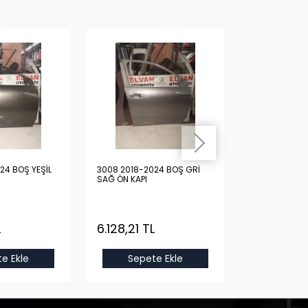
24 BOŞ YEŞİL
3008 2018-2024 BOŞ GRİ
3008 2018-20
SAĞ ÖN KAPI
SAĞ ÖN KAPI
L
6.128,21 TL
6.128,21 T
e Ekle
Sepete Ekle
Sepet