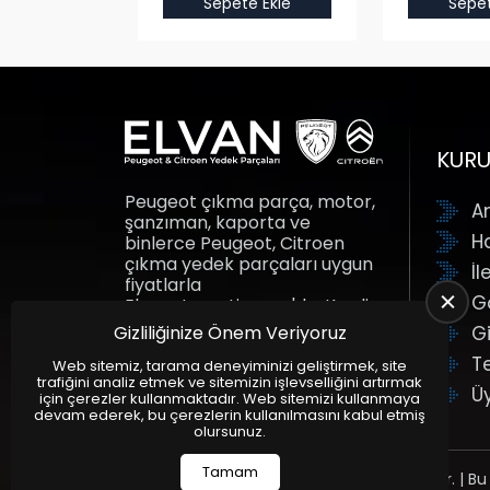
e Ekle
Sepete Ekle
Sepet
KUR
Peugeot çıkma parça, motor,
A
şanzıman, kaporta ve
H
binlerce Peugeot, Citroen
çıkma yedek parçaları uygun
İl
fiyatlarla
G
Elvanotomotiv.com'da. Kredi
kartına taksit fırsatı ile yedek
Gizliliğinize Önem Veriyoruz
Gi
parçalar adresine gelsin.
T
Elvan Otomotiv.
Web sitemiz, tarama deneyiminizi geliştirmek, site
trafiğini analiz etmek ve sitemizin işlevselliğini artırmak
Ü
için çerezler kullanmaktadır. Web sitemizi kullanmaya
devam ederek, bu çerezlerin kullanılmasını kabul etmiş
olursunuz.
Tamam
Tüm Hakları Saklıdır. | Bu