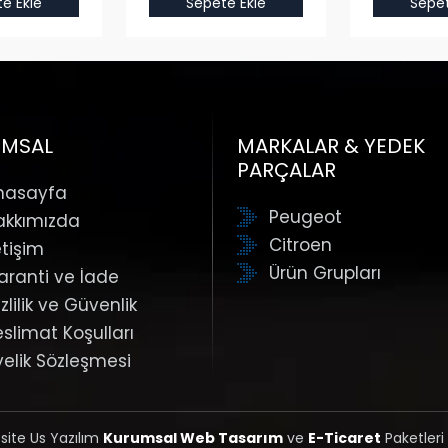
e Ekle
Sepete Ekle
Sepet
UMSAL
MARKALAR & YEDEK
PARÇALAR
nasayfa
Peugeot
akkımızda
Citroen
etişim
Ürün Grupları
aranti ve İade
zlilik ve Güvenlik
eslimat Koşulları
yelik Sözleşmesi
 site Us Yazılım
Kurumsal Web Tasarım
ve
E-Ticaret
Paketleri 