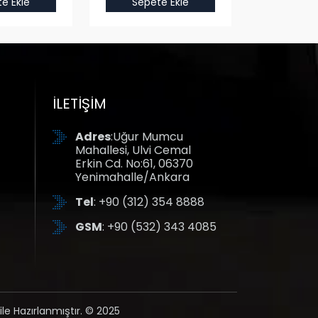
e Ekle
Sepete Ekle
Sepet
İLETIŞIM
Adres
:Uğur Mumcu
Mahallesi, Ulvi Cemal
Erkin Cd. No:61, 06370
Yenimahalle/Ankara
Tel
: +90 (312) 354 8888
GSM
: +90 (532) 343 4085
ile Hazırlanmıştır. © 2025