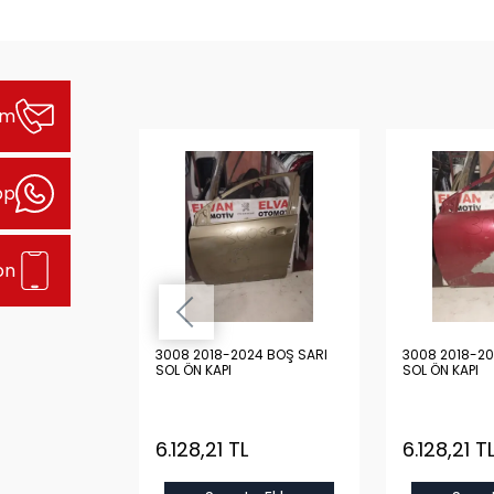
şim
pp
on
24 BOŞ GRİ
3008 2018-2024 BOŞ SARI
3008 2018-20
SOL ÖN KAPI
SOL ÖN KAPI
L
6.128,21 TL
6.128,21 T