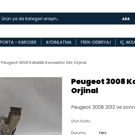
ARA
PORTA - KAROSER
AYDINLATMA
FREN-DEBRIYAJ
İÇ AKS
Peugeot 3008 Katalitik Konvektör Sıfır Orjinal
Peugeot 3008 Ka
Orjinal
Peugeot 3008 2012 ve sonrası
Ürün Kodu:
Durumu:
Yeni