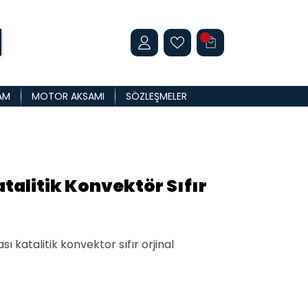
AM
MOTOR AKSAMI
SÖZLEŞMELER
talitik Konvektör Sıfır
 katalitik konvektor sıfır orjinal