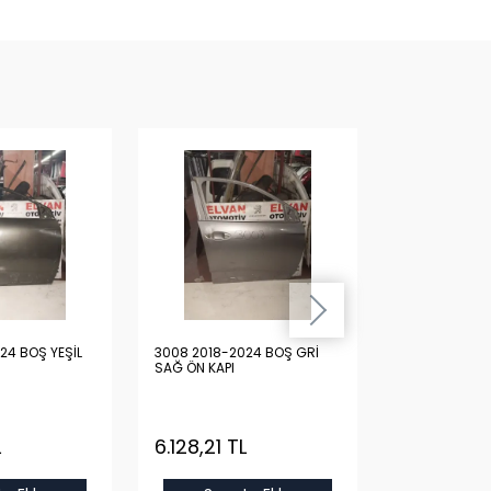
24 BOŞ YEŞİL
3008 2018-2024 BOŞ GRİ
3008 2018-20
SAĞ ÖN KAPI
SAĞ ÖN KAPI
L
6.128,21 TL
6.128,21 T